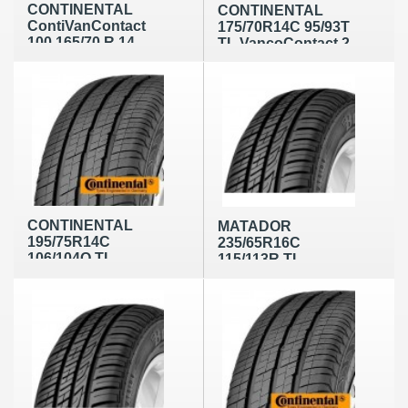
CONTINENTAL
CONTINENTAL
ContiVanContact
175/70R14C 95/93T
100 165/70 R 14
TL VancoContact 2
89/87R
CONTINENTAL
MATADOR
195/75R14C
235/65R16C
106/104Q TL
115/113R TL
VANCO 2
MPS330 Maxilla 2