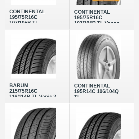
CONTINENTAL
CONTINENTAL
195/75R16C
195/75R16C
107/105R TL
107/105R TL Vanco
ContiVanContact
2
100
BARUM
CONTINENTAL
215/75R16C
195R14C 106/104Q
116/114R TL Vanis 2
TL
ContiVanContact
100