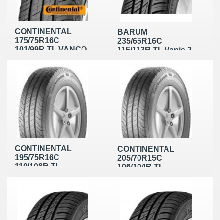
CONTINENTAL
BARUM
175/75R16C
235/65R16C
101/99R TL VANCO
115/113R TL Vanis 2
2
CONTINENTAL
CONTINENTAL
195/75R16C
205/70R15C
110/108R TL
106/104R TL
ContiVanContact
ContiVanContact
100
100