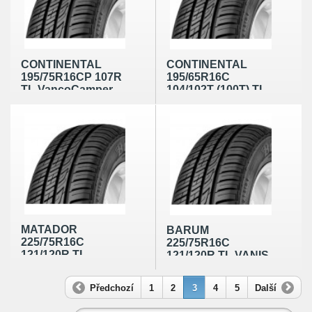
CONTINENTAL
CONTINENTAL
195/75R16CP 107R
195/65R16C
TL VancoCamper
104/102T (100T) TL
ContiVanContact
100
MATADOR
BARUM
225/75R16C
225/75R16C
121/120R TL
121/120R TL VANIS
MPS330 Maxilla 2
Předchozí
1
2
3
4
5
Další