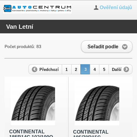
Ověření údajů
Van Letní
Seřadit podle
Počet produktů: 83
Předchozí
1
2
3
4
5
Další
CONTINENTAL
CONTINENTAL