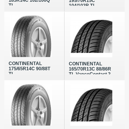
185R14C 102/100Q
195/70R15C
TL
104/102R TL
ContiVanContact
ContiVanContact
100
100
CONTINENTAL
CONTINENTAL
175/65R14C 90/88T
165/70R13C 88/86R
TL
TL VancoContact 2
ContiVanContact
100